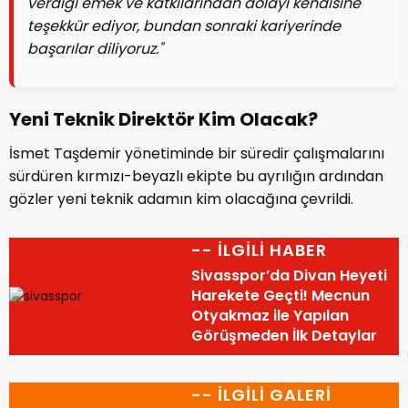
verdiği emek ve katkılarından dolayı kendisine
teşekkür ediyor, bundan sonraki kariyerinde
başarılar diliyoruz."
Yeni Teknik Direktör Kim Olacak?
İsmet Taşdemir yönetiminde bir süredir çalışmalarını
sürdüren kırmızı-beyazlı ekipte bu ayrılığın ardından
gözler yeni teknik adamın kim olacağına çevrildi.
-- İLGİLİ HABER
Sivasspor’da Divan Heyeti
Harekete Geçti! Mecnun
Otyakmaz ile Yapılan
Görüşmeden İlk Detaylar
-- İLGİLİ GALERİ