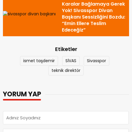
Karalar Bağlamaya Gerek
Yok! Sivasspor Divan
Başkanı Sessizliğini Bozdu:
“Emin Ellere Teslim
Edeceğiz”
Etiketler
ismet taşdemir
SİVAS
Sivasspor
teknik direktör
YORUM YAP