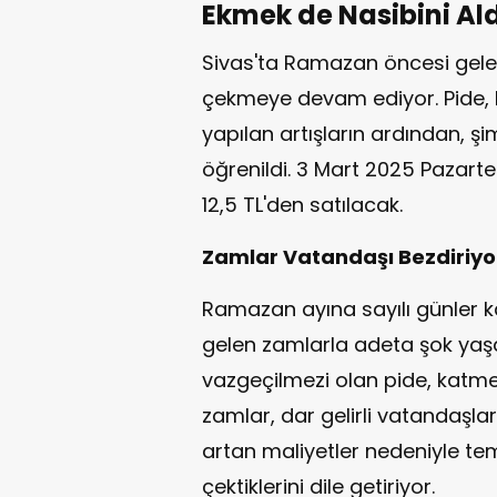
Ekmek de Nasibini Al
Sivas'ta Ramazan öncesi gele
çekmeye devam ediyor. Pide, 
yapılan artışların ardından, ş
öğrenildi. 3 Mart 2025 Pazar
12,5 TL'den satılacak.
Zamlar Vatandaşı Bezdiriyo
Ramazan ayına sayılı günler ka
gelen zamlarla adeta şok yaşa
vazgeçilmezi olan pide, katmer
zamlar, dar gelirli vatandaşla
artan maliyetler nedeniyle tem
çektiklerini dile getiriyor.