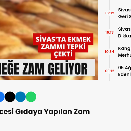
Sivas
16:32
Geri 
Siva
16:13
Dikka
Sular
Kanga
10:34
Merhu
Kick 
05 Ağ
09:12
Edenl
cesi Gıdaya Yapılan Zam