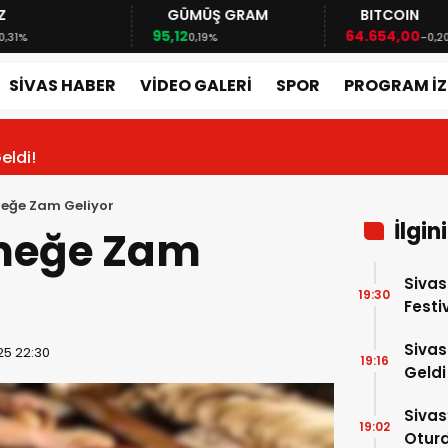
Z
GÜMÜŞ GRAM
BITCOIN
95,12
64.654,00
0,31%
0,19%
-0,2
SİVAS HABER
VİDEO GALERİ
SPOR
PROGRAM İZ
eldi!
meğe Zam Geliyor
İlgin
kmeğe Zam
Sivas
19:30
Festi
Sivas
25 22:30
19:16
Geldi
Sivas
19:02
Otur