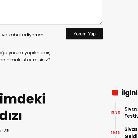
Yorum Yap
ve kabul ediyorum.
riğe yorum yapılmamış.
an olmak ister misiniz?
İlgin
timdeki
Sivas
dızı
19:30
Festi
Sivas
 13:11
19:16
Geldi