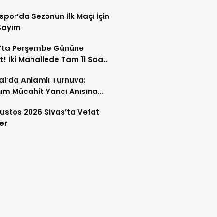
spor’da Sezonun İlk Maçı İçin
Sayım
s’ta Perşembe Gününe
t! İki Mahallede Tam 11 Saat
 Kesilecek
l’da Anlamlı Turnuva:
m Mücahit Yancı Anısına
Boks Rüzgarı Esdi
ustos 2026 Sivas’ta Vefat
er