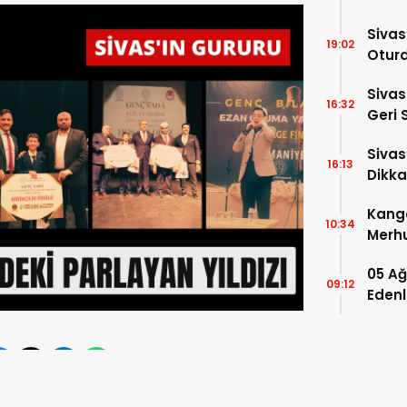
Sivas
19:02
Otur
Sivas
16:32
Geri 
Siva
16:13
Dikka
Sular
Kanga
10:34
Merhu
Kick 
05 Ağ
09:12
Edenl