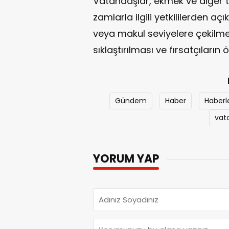
Vatandaşlar, ekmek ve diğer t
zamlarla ilgili yetkililerden a
veya makul seviyelere çekilmes
sıklaştırılması ve fırsatçıların
Gündem
Haber
Haberl
vat
YORUM YAP