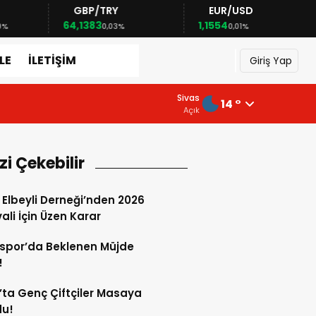
GBP/TRY
EUR/USD
64,1383
1,1554
0%
0,03%
0,01%
LE
İLETİŞİM
Giriş Yap
5 Ağustos 2026 - 19:02
Sivas
14 °
Sivas’ta Genç Çiftçiler Masaya Otu
Açık
izi Çekebilir
 Elbeyli Derneği’nden 2026
vali İçin Üzen Karar
spor’da Beklenen Müjde
!
’ta Genç Çiftçiler Masaya
du!