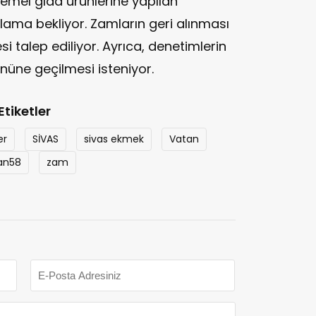
emel gıda ürünlerine yapılan
çıklama bekliyor. Zamların geri alınması
i talep ediliyor. Ayrıca, denetimlerin
 önüne geçilmesi isteniyor.
Etiketler
er
SİVAS
sivas ekmek
Vatan
an58
zam