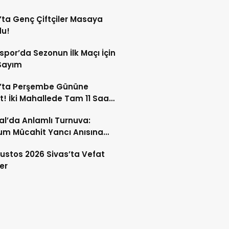
’ta Genç Çiftçiler Masaya
du!
spor’da Sezonun İlk Maçı İçin
Sayım
s’ta Perşembe Gününe
t! İki Mahallede Tam 11 Saat
 Kesilecek
l’da Anlamlı Turnuva:
m Mücahit Yancı Anısına
Boks Rüzgarı Esdi
ustos 2026 Sivas’ta Vefat
er