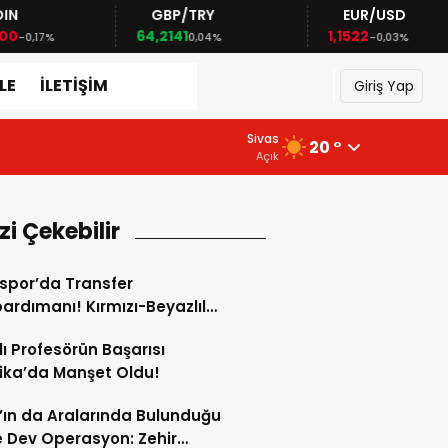
GBP/TRY
EUR/USD
64,2141
1,1522
%
0,04%
-0,03%
LE
İLETİŞİM
Giriş Yap
6 Ağustos 2026 - 12:08
Sivas
20 °
Sivas’ın da Aralarında Bulunduğu 71 
Açık
izi Çekebilir
spor’da Transfer
rdımanı! Kırmızı-Beyazlılar
i İsimle Anlaştı
lı Profesörün Başarısı
ika’da Manşet Oldu!
’ın da Aralarında Bulunduğu
de Dev Operasyon: Zehir