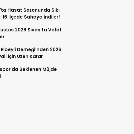
lerine Ağır Darbe!
’ta Hasat Sezonunda Sıkı
: 16 İlçede Sahaya İndiler!
ustos 2026 Sivas’ta Vefat
er
 Elbeyli Derneği’nden 2026
vali İçin Üzen Karar
spor’da Beklenen Müjde
!