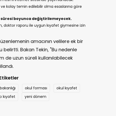
ı ve kolay temin edilebilir olma esaslarına göre
im süresi boyunca değiştirilemeyecek.
n, doktor raporu ile uygun kıyafet giymesine izin
 düzenlemenin amacının velilere ek bir
belirtti. Bakan Tekin, "Bu nedenle
 de uzun süreli kullanılabilecek
llandı.
Etiketler
 bakanlığı
okul forması
okul kıyafet
ip kıyafet
yeni dönem