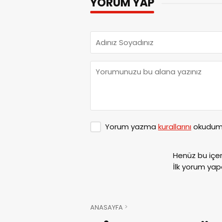
YORUM YAP
Yorum yazma
kurallarını
okudum 
Henüz bu içe
İlk yorum yap
ANASAYFA