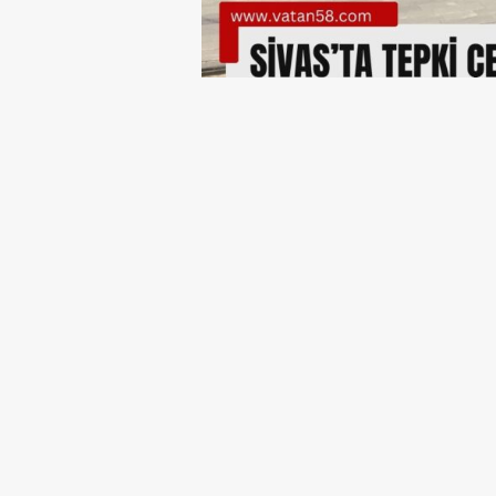
Sivas'ta 'Görsel Kir
Kaldırımları Rekla
Sivas’ta farklı bölgelerdeki ka
büyük reklam tabelaları, vatan
yandan kent genelinde çevre 
geri bildirimler alan Sivas Bel