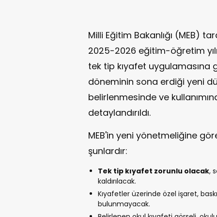
Milli Eğitim Bakanlığı (MEB) t
2025-2026 eğitim-öğretim yılı
tek tip kıyafet uygulamasına g
döneminin sona erdiği yeni dü
belirlenmesinde ve kullanımın
detaylandırıldı.
MEB'in yeni yönetmeliğine göre
şunlardır:
Tek tip kıyafet zorunlu olacak
, 
kaldırılacak.
Kıyafetler üzerinde özel işaret, baskı
bulunmayacak.
Belirlenen okul kıyafeti görseli, ok