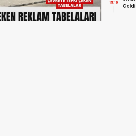
19:16
Geldi
lilik' Tepkisi:
m Tabelaları İşgal Etti
vşaklara ve kaldırımlara yerleştirilen
daşların tepkisine neden oldu. Bir
ve kavşak düzenlemeleriyle olumlu
ediyesi, diğer yandan bu tabelaların