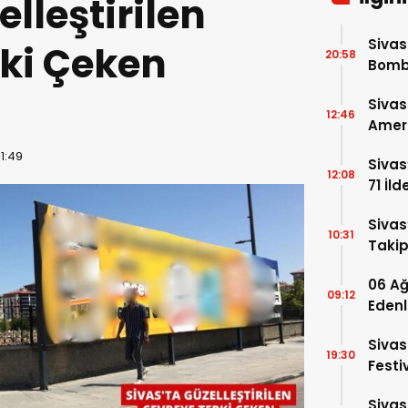
elleştirilen
Sivas
ki Çeken
20:58
Bomba
4 Yen
Sivas
12:46
Amer
11:49
Sivas
12:08
71 İl
Tacir
Sivas
10:31
Takip
06 Ağ
09:12
Edenl
Sivas
19:30
Festi
Sivas