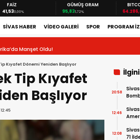
Z
GÜMÜŞ GRAM
BITCOIN
95,83
64.286,00
0,00%
1,72%
-0,17
SİVAS HABER
VİDEO GALERİ
SPOR
PROGRAM İZ
erika’da Manşet Oldu!
ip Kıyafet Dönemi Yeniden Başlıyor
İlgin
k Tip Kıyafet
Sivas
den Başlıyor
20:58
Bomba
4 Yen
Sivas
 12:45
12:46
Amer
Sivas
12:08
71 İl