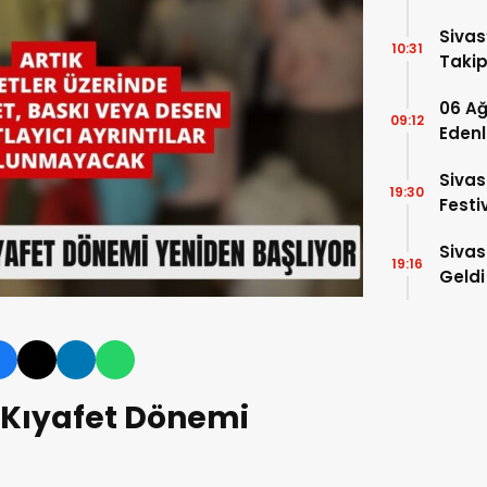
Tacir
Sivas
10:31
Takip
06 Ağ
09:12
Edenl
Sivas
19:30
Festi
Sivas
19:16
Geldi
 Kıyafet Dönemi