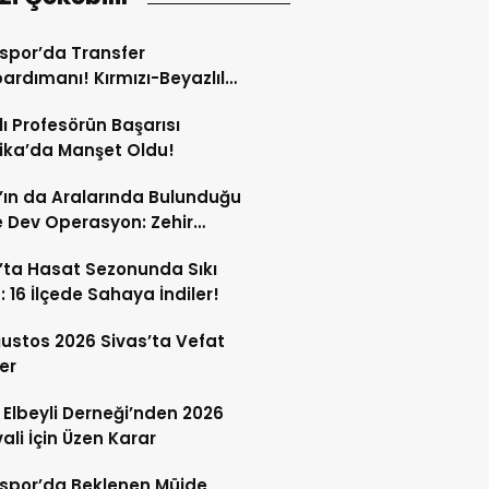
spor’da Transfer
rdımanı! Kırmızı-Beyazlılar
i İsimle Anlaştı
lı Profesörün Başarısı
ika’da Manşet Oldu!
’ın da Aralarında Bulunduğu
de Dev Operasyon: Zehir
lerine Ağır Darbe!
’ta Hasat Sezonunda Sıkı
: 16 İlçede Sahaya İndiler!
ustos 2026 Sivas’ta Vefat
er
 Elbeyli Derneği’nden 2026
vali İçin Üzen Karar
spor’da Beklenen Müjde