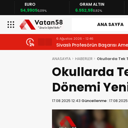
EURO
GRAM ALTIN
FAİ
54,9905
6.552,58
41,53
0,09%
0,92%
ANA SAYFA
6 Ağustos 2026 - 12:46
Sivaslı Profesörün Başarısı Am
ANASAYFA
HABERLER
Okullarda Tek T
Okullarda Te
Dönemi Yeni
17.08.2025 12:43
Güncellenme :
17.08.2025