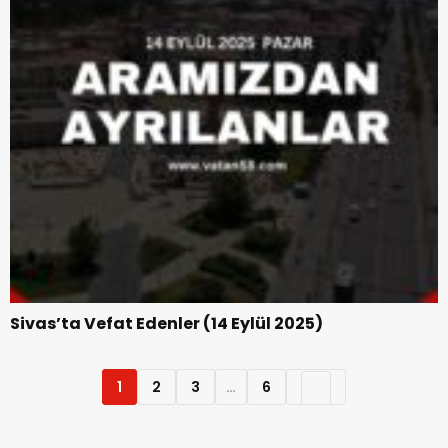
Sivas’ta Vefat Edenler (14 Eylül 2025)
1
2
3
…
6