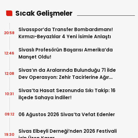
Sıcak Gelişmeler
Sivasspor’da Transfer Bombardımanı!
20:58
Kırmızı-Beyazlılar 4 Yeni İsimle Anlaştı
Sivaslı Profesörün Başarısı Amerika’da
12:46
Manşet Oldu!
Sivas’ın da Aralarında Bulunduğu 71 İlde
12:08
Dev Operasyon: Zehir Tacirlerine Ağır
Darbe!
Sivas’ta Hasat Sezonunda Sıkı Takip: 16
10:31
İlçede Sahaya İndiler!
06 Ağustos 2026 Sivas’ta Vefat Edenler
09:12
Sivas Elbeyli Derneği’nden 2026 Festivali
19:30