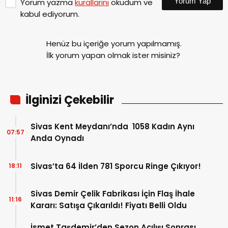
Yorum Yap
Yorum yazma
kurallarını
okudum ve
kabul ediyorum.
Henüz bu içeriğe yorum yapılmamış.
İlk yorum yapan olmak ister misiniz?
İlginizi Çekebilir
Sivas Kent Meydanı’nda 1058 Kadın Aynı
07:57
Anda Oynadı
Sivas’ta 64 İlden 781 Sporcu Ringe Çıkıyor!
18:11
Sivas Demir Çelik Fabrikası İçin Flaş İhale
11:16
Kararı: Satışa Çıkarıldı! Fiyatı Belli Oldu
İsmet Taşdemir’den Sezon Açılışı Sonrası