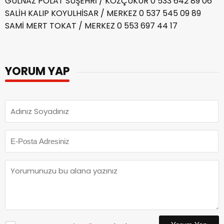
GÜLNAZ POLAT SUŞEHRİ / KOZÇUKUR 0 533 642 89 06
SALİH KALIP KOYULHİSAR / MERKEZ 0 537 545 09 89
SAMİ MERT TOKAT / MERKEZ 0 553 697 44 17
YORUM YAP