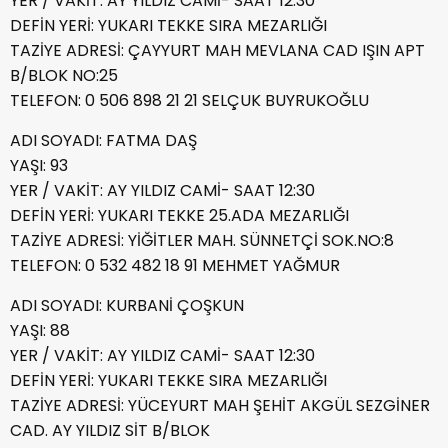
YER / VAKİT: AY YILDIZ CAMİ- SAAT 12:30
DEFİN YERİ: YUKARI TEKKE SIRA MEZARLIĞI
TAZİYE ADRESİ: ÇAYYURT MAH MEVLANA CAD IŞIN APT
B/BLOK NO:25
TELEFON: 0 506 898 21 21 SELÇUK BUYRUKOĞLU
ADI SOYADI: FATMA DAŞ
YAŞI: 93
YER / VAKİT: AY YILDIZ CAMİ- SAAT 12:30
DEFİN YERİ: YUKARI TEKKE 25.ADA MEZARLIĞI
TAZİYE ADRESİ: YİĞİTLER MAH. SÜNNETÇİ SOK.NO:8
TELEFON: 0 532 482 18 91 MEHMET YAĞMUR
ADI SOYADI: KURBANİ ÇOŞKUN
YAŞI: 88
YER / VAKİT: AY YILDIZ CAMİ- SAAT 12:30
DEFİN YERİ: YUKARI TEKKE SIRA MEZARLIĞI
TAZİYE ADRESİ: YÜCEYURT MAH ŞEHİT AKGÜL SEZGİNER
CAD. AY YILDIZ SİT B/BLOK